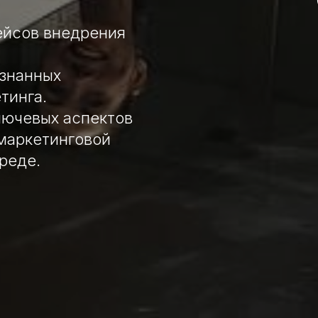
ейсов внедрения
изнанных
тинга.
лючевых аспектов
маркетинговой
реде.