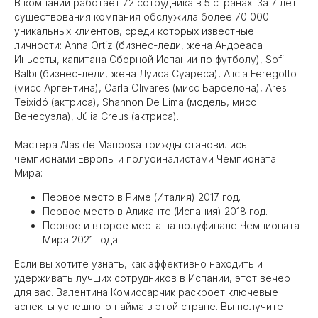
В компании работает 72 сотрудника в 5 странах. За 7 лет
существования компания обслужила более 70 000
уникальных клиентов, среди которых известные
личности: Anna Ortiz (бизнес-леди, жена Андреаса
Иньесты, капитана Сборной Испании по футболу), Sofi
Balbi (бизнес-леди, жена Луиса Суареса), Alicia Feregotto
(мисс Аргентина), Carla Olivares (мисс Барселона), Ares
Teixidó (актриса), Shannon De Lima (модель, мисс
Венесуэла), Júlia Creus (актриса).
Мастера Alas de Mariposa трижды становились
чемпионами Европы и полуфиналистами Чемпионата
Мира:
Первое место в Риме (Италия) 2017 год.
Первое место в Аликанте (Испания) 2018 год.
Первое и второе места на полуфинале Чемпионата
Мира 2021 года.
Если вы хотите узнать, как эффективно находить и
удерживать лучших сотрудников в Испании, этот вечер
для вас. Валентина Комиссарчик раскроет ключевые
аспекты успешного найма в этой стране. Вы получите