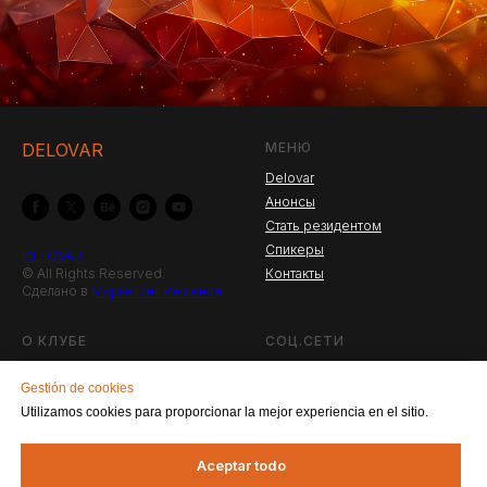
DELOVAR
МЕНЮ
Delovar
Анонсы
Стать резидентом
Спикеры
DELOVAR
© All Rights Reserved.
Контакты
Сделано в
Маркетинг Решения
О КЛУБЕ
СОЦ.СЕТИ
Что такое Деловар?
Facebook
Gestión de cookies
Новости
Instagram
Utilizamos cookies para proporcionar la mejor experiencia en el sitio.
Резиденты клуба
Прошедшие мероприятия
Aceptar todo
Коворкинг