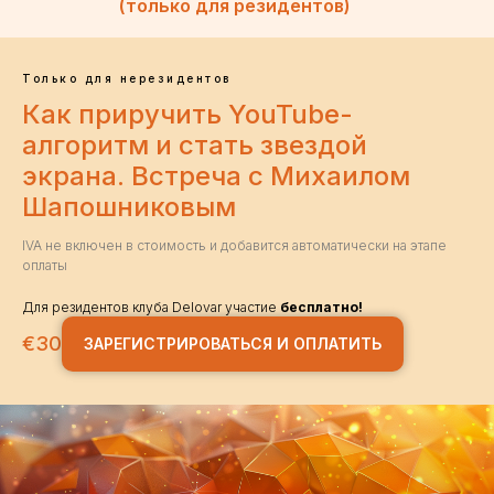
(только для резидентов)
Только для нерезидентов
Как приручить YouTube-
алгоритм и стать звездой
экрана. Встреча с Михаилом
Шапошниковым
IVA не включен в стоимость и добавится автоматически на этапе
оплаты
Для резидентов клуба Delovar участие
бесплатно!
€
30
ЗАРЕГИСТРИРОВАТЬСЯ И ОПЛАТИТЬ