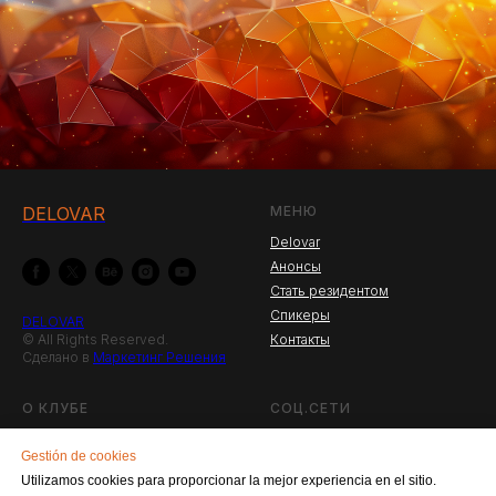
DELOVAR
МЕНЮ
Delovar
Анонсы
Стать резидентом
Спикеры
DELOVAR
© All Rights Reserved.
Контакты
Сделано в
Маркетинг Решения
О КЛУБЕ
СОЦ.СЕТИ
Что такое Деловар?
Facebook
Gestión de cookies
Новости
Instagram
Utilizamos cookies para proporcionar la mejor experiencia en el sitio.
Резиденты клуба