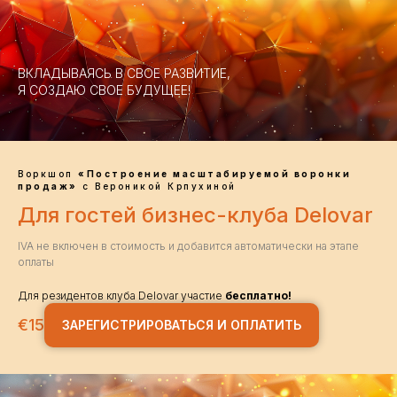
ВКЛАДЫВАЯСЬ В СВОЕ РАЗВИТИЕ,
Я СОЗДАЮ СВОЕ БУДУЩЕЕ!
Воркшоп
«Построение масштабируемой воронки
продаж»
с Вероникой Крпухиной
Для гостей бизнес-клуба Delovar
IVA не включен в стоимость и добавится автоматически на этапе
оплаты
Для резидентов клуба Delovar участие
бесплатно!
€
15
ЗАРЕГИСТРИРОВАТЬСЯ И ОПЛАТИТЬ