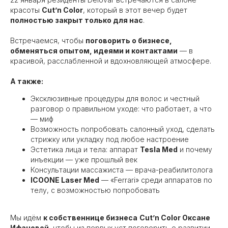
красоты
Cut’n Color
, который в этот вечер будет
полностью закрыт только для нас
.
Встречаемся, чтобы
поговорить о бизнесе,
обменяться опытом, идеями и контактами
— в
красивой, расслабленной и вдохновляющей атмосфере.
А также:
Эксклюзивные процедуры для волос и честный
разговор о правильном уходе: что работает, а что
— миф
Возможность попробовать салонный уход, сделать
стрижку или укладку под любое настроение
Эстетика лица и тела: аппарат
Tesla Med
и почему
инъекции — уже прошлый век
Консультации массажиста — врача-реабилитолога
ICOONE Laser Med
— «Ferrari» среди аппаратов по
телу, с возможностью попробовать
Мы идём
к собственнице бизнеса
Cut’n Color Оксане
Ифановой
, чтобы из первых уст поговорить о развитии,