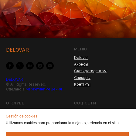
DELOVAR
МЕНЮ
Delovar
Анонсы
Стать резидентом
Спикеры
DELOVAR
© All Rights Reserved.
Контакты
Сделано в
Маркетинг Решения
О КЛУБЕ
СОЦ.СЕТИ
Что такое Деловар?
Facebook
Gestión de cookies
Новости
Instagram
Utilizamos cookies para proporcionar la mejor experiencia en el sitio.
Резиденты клуба
Прошедшие мероприятия