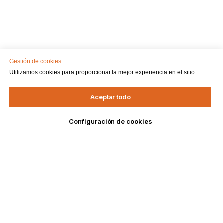
Gestión de cookies
Utilizamos cookies para proporcionar la mejor experiencia en el sitio.
Aceptar todo
Configuración de cookies
DELOVAR
МЕНЮ
Delovar
Анонсы
Стать резидентом
Спикеры
DELOVAR
© All Rights Reserved.
Контакты