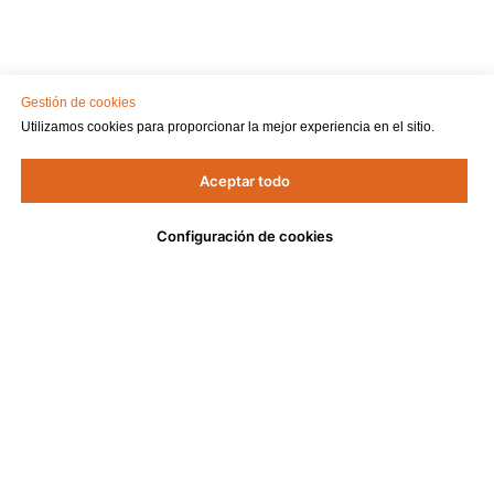
Gestión de cookies
Utilizamos cookies para proporcionar la mejor experiencia en el sitio.
Aceptar todo
Configuración de cookies
DELOVAR
МЕНЮ
Delovar
Анонсы
Стать резидентом
Спикеры
DELOVAR
© All Rights Reserved.
Контакты
Сделано в
Маркетинг Решения