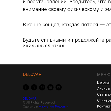
и восстановлении. Убедитесь, что 
внимание своему физическому и э
В конце концов, каждая потеря — э
Будьте сильными и продолжайте ра
2024-04-05 17:48
DELOVAR
МЕНЮ
Delovar
Анонсы
Стать р
DELOVAR
Спикер
© All Rights Reserved.
Контакт
Сделано в
Маркетинг Решения