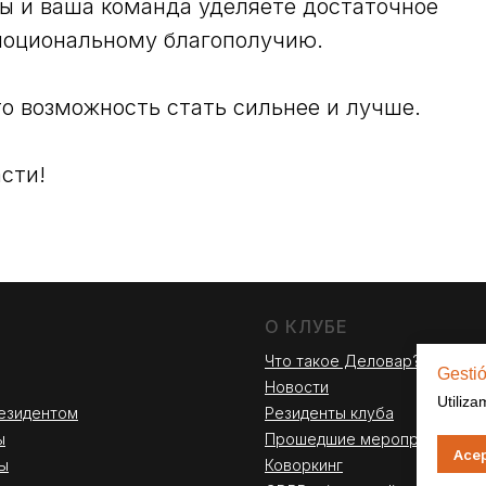
вы и ваша команда уделяете достаточное
моциональному благополучию.
то возможность стать сильнее и лучше.
сти!
О КЛУБЕ
Что такое Деловар?
Gesti
Новости
Utiliza
езидентом
Резиденты клуба
ы
Прошедшие мероприятия
Acep
ы
Коворкинг