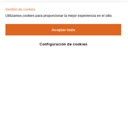
Gestión de cookies
Utilizamos cookies para proporcionar la mejor experiencia en el sitio.
Aceptar todo
Configuración de cookies
DELOVAR
МЕНЮ
Delovar
Анонсы
Стать резидентом
Спикеры
DELOVAR
© All Rights Reserved.
Контакты
Сделано в
Маркетинг Решения
О КЛУБЕ
СОЦ.СЕТИ
Что такое Деловар?
Facebook