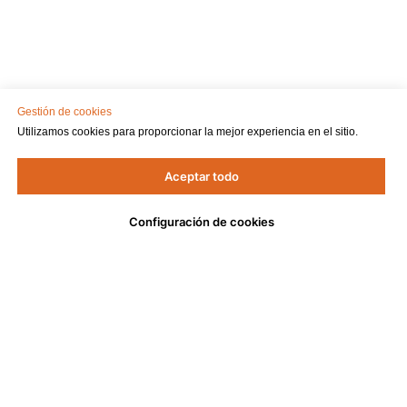
Gestión de cookies
Utilizamos cookies para proporcionar la mejor experiencia en el sitio.
Aceptar todo
Configuración de cookies
DELOVAR
МЕНЮ
Delovar
Анонсы
Стать резидентом
Спикеры
DELOVAR
© All Rights Reserved.
Контакты